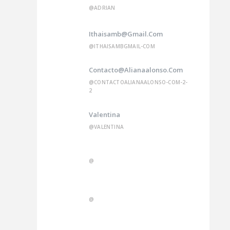
@ADRIAN
Ithaisamb@gmail.com
@ITHAISAMBGMAIL-COM
Contacto@alianaalonso.com
@CONTACTOALIANAALONSO-COM-2-
2
Valentina
@VALENTINA
@
@