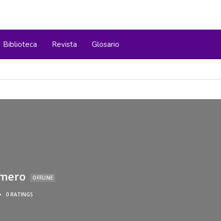
Biblioteca
Revista
Glosario
lmero
OFFLINE
•
0 RATINGS