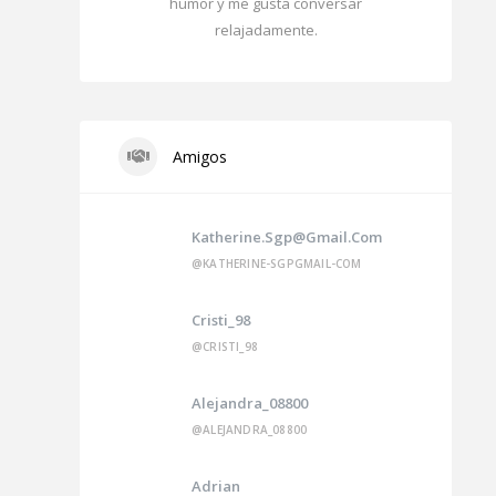
humor y me gusta conversar
relajadamente.
Amigos
Katherine.sgp@gmail.com
@KATHERINE-SGPGMAIL-COM
Cristi_98
@CRISTI_98
Alejandra_08800
@ALEJANDRA_08800
Adrian